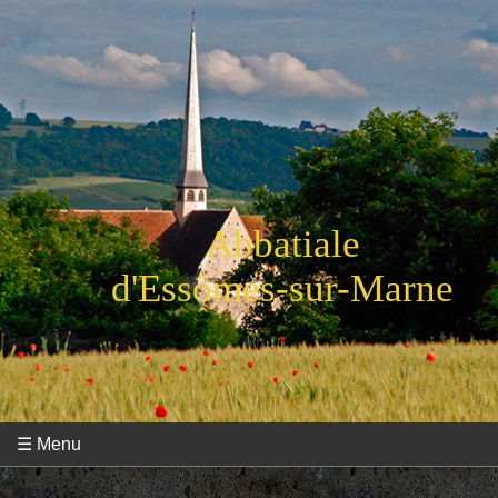
Abbatiale
d'Essômes-sur-Marne
☰ Menu